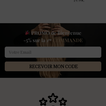
19.99
€
PROMO de Bienvenue
-5% sur la 1ʳᵉ
COMMANDE
RECEVOIR MON CODE