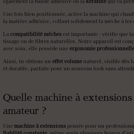
également la bande adhésive ou la
kératine
qui va perm
Une fois bien positionnée, active la machine qui chau
la matière adhésive, collant solidement la mèche à tes
La
compatibilité mèches
est importante : vérifie que t
tissage ou de fibres naturelles. Notre appareil est co
avec soin, elle possède une
ergonomie professionnell
Ainsi, tu obtiens un
effet volume
naturel, visible dès l
et durable, parfaite pour un nouveau look sans attend
Quelle machine à extensions 
amateur ?
Une
machine à extensions
pensée pour un professionn
fiabilité constante
, même après plusieurs heures d’uti