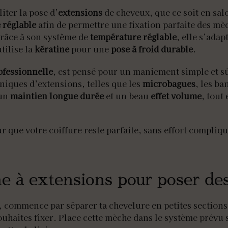
iter la pose d’
extensions
de cheveux, que ce soit en sal
 réglable
afin de permettre une fixation parfaite des mèc
Grâce à son système de
température réglable
, elle s’adap
utilise la
kératine
pour une
pose à froid durable
.
fessionnelle
, est pensé pour un maniement simple et sû
niques d’extensions, telles que les
microbagues
, les ba
 un
maintien longue durée
et un beau
effet volume
, tout 
 que votre coiffure reste parfaite, sans effort compliqu
e à extensions pour poser de
, commence par séparer ta chevelure en petites section
ouhaites fixer. Place cette mèche dans le système prévu 