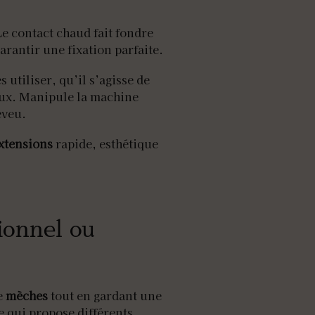
e contact chaud fait fondre
rantir une fixation parfaite.
 utiliser, qu’il s’agisse de
ux. Manipule la machine
eveu.
xtensions
rapide, esthétique
ionnel ou
e
mèches
tout en gardant une
e qui propose différents