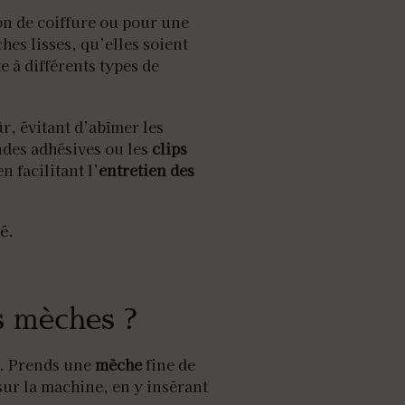
on de coiffure ou pour une
hes lisses, qu’elles soient
te à différents types de
r, évitant d’abîmer les
ndes adhésives ou les
clips
en facilitant l’
entretien des
é.
s mèches ?
s. Prends une
mèche
fine de
sur la machine, en y insérant