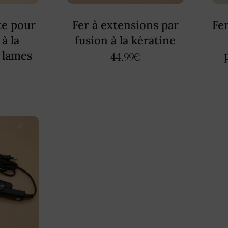
te pour
Fer à extensions par
Fe
à la
fusion à la kératine
 lames
44.99
€