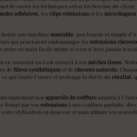
met de varier les techniques selon les besoins du client.
andes adhésives
, les
clips extensions
et les
microbagues
e choisir une machine
maniable
, peu lourde et simple d’u
rreurs qui pourraient endommager les
extensions cheveu
 prise en main facile même si vous n’avez jamais travai
ut en assurant un look naturel à vos
mèches lisses
. Notr
pes de
fibres synthétiques
et de
cheveux naturels
. Chaqu
 ce qui limite l’usure et prolonge la durée du
résultat
, 
lons également nos
appareils de coiffure
adaptés à l’entr
me donné par vos
extensions
à une coiffure parfaite, déc
 votre stylisation en douceur et sans abîmer vos nouvel