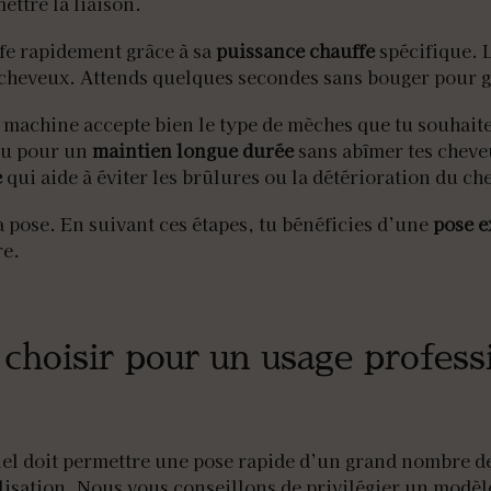
ettre la liaison.
ffe rapidement grâce à sa
puissance chauffe
spécifique. L
 cheveux. Attends quelques secondes sans bouger pour ga
a machine accepte bien le type de mèches que tu souhaites
nçu pour un
maintien longue durée
sans abîmer tes cheve
e
qui aide à éviter les brûlures ou la détérioration du ch
a pose. En suivant ces étapes, tu bénéficies d’une
pose e
re.
choisir pour un usage profess
el doit permettre une pose rapide d’un grand nombre d
lisation. Nous vous conseillons de privilégier un modèl