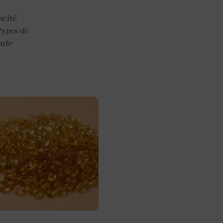
acité
types de
oute