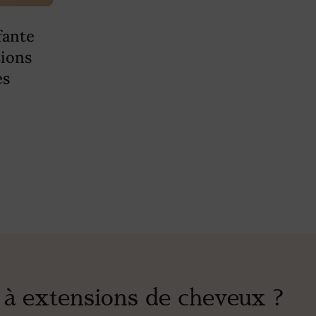
fante
sions
es
 extensions de cheveux ?