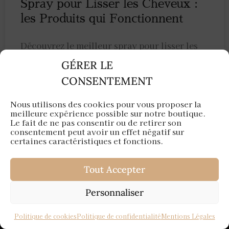
Spray pour Lisser les Cheveux :
les Produits qui Fonctionnent
Découvrez le meilleur spray pour lisser les
cheveux et profitez d’une coiffure lisse,
GÉRER LE
brillante et longue tenue sans effort.
CONSENTEMENT
LIRE »
Nous utilisons des cookies pour vous proposer la
meilleure expérience possible sur notre boutique.
Le fait de ne pas consentir ou de retirer son
25 avril 2022
consentement peut avoir un effet négatif sur
certaines caractéristiques et fonctions.
Tout Accepter
Personnaliser
Politique de cookies
Politique de confidentialité
Mentions Légales