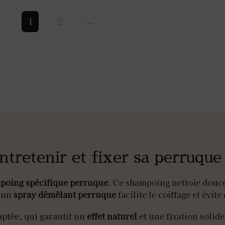
1
2
→
ntretenir et fixer sa perruque
poing spécifique perruque
. Ce shampoing nettoie douc
, un
spray démêlant perruque
facilite le coiffage et évi
ptée, qui garantit un
effet naturel
et une fixation solide