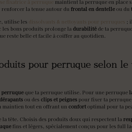
e fixatrice à perruque
maintient la perruque en place s
r renforcer la tenue autour du
frontal en dentelle
ou du
, utilise les
dissolvants & nettoyants pour perruques
; i
c les bons produits prolonge la
durabilité
de ta perruque
ue reste belle et facile à coiffer au quotidien.
duits pour perruque selon le 
r perruque
que ta perruque utilise. Pour une perruque
l
dérapants
ou des
clips et peignes
pour fixer ta perruque
n maintien tout en offrant un
confort
optimal pour ta pe
e la tête. Choisis des produits doux qui respectent la
res
ruque
fins et légers, spécialement conçus pour les full lac