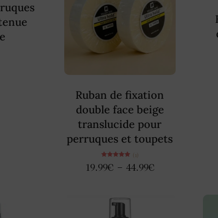
rruques
 tenue
e
)
Ruban de fixation
double face beige
translucide pour
perruques et toupets
(1)
Note
19.99
€
–
44.99
€
5.00
sur 5