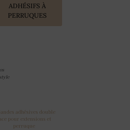
ADHÉSIFS À
PERRUQUES
os
style