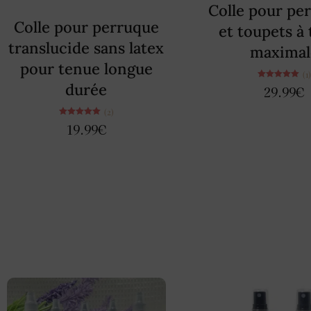
Colle pour pe
Colle pour perruque
et toupets à
translucide sans latex
maximal
pour tenue longue
(1
durée
Note
29.99
€
5.00
sur 5
(2)
Note
19.99
€
5.00
sur 5