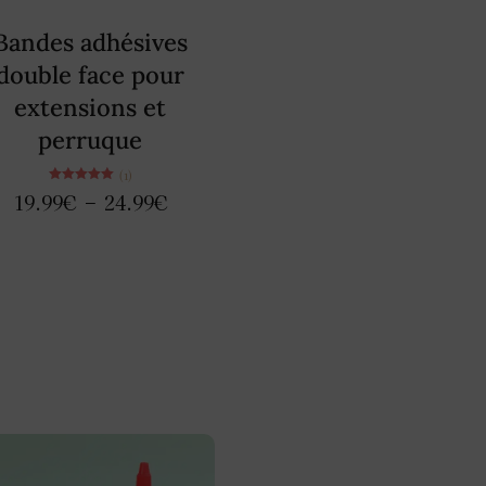
Bandes adhésives
double face pour
extensions et
perruque
(1)
Note
19.99
€
–
24.99
€
5.00
sur 5