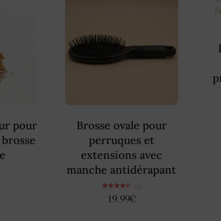
p
ur pour
Brosse ovale pour
 brosse
perruques et
e
extensions avec
manche antidérapant
(2)
Note
19.99
€
4.50
sur 5