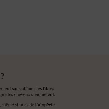
 ?
ement sans abîmer les
fibres
te que les cheveux s’emmêlent.
, même si tu as de l’
alopécie
.