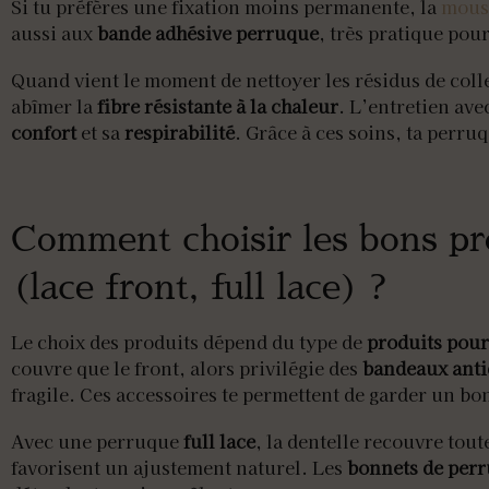
Si tu préfères une fixation moins permanente, la
mouss
aussi aux
bande adhésive perruque
, très pratique pou
Quand vient le moment de nettoyer les résidus de colle
abîmer la
fibre résistante à la chaleur
. L’entretien ave
confort
et sa
respirabilité
. Grâce à ces soins, ta perruq
Comment choisir les bons pro
(lace front, full lace) ?
Le choix des produits dépend du type de
produits pou
couvre que le front, alors privilégie des
bandeaux anti
fragile. Ces accessoires te permettent de garder un bo
Avec une perruque
full lace
, la dentelle recouvre tout
favorisent un ajustement naturel. Les
bonnets de per