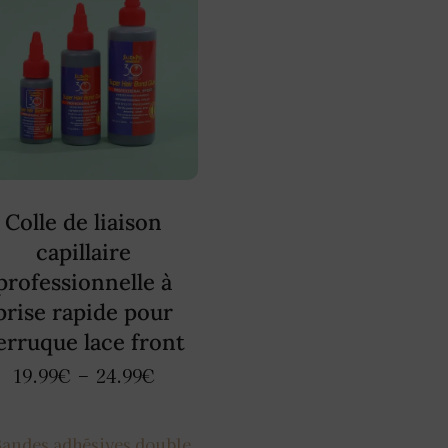
Colle de liaison
capillaire
professionnelle à
prise rapide pour
erruque lace front
19.99
€
–
24.99
€