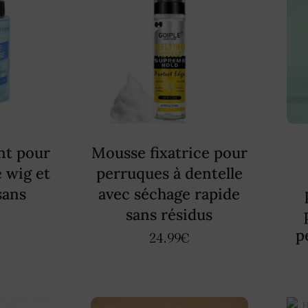
nt pour
Mousse fixatrice pour
 wig et
perruques à dentelle
sans
avec séchage rapide
sans résidus
p
24.99
€