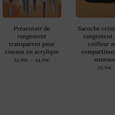
Présentoir de
Sacoche cein
rangement
rangement 
transparent pour
coiffeur a
ciseaux en acrylique
compartimen
anneau
34.99
€
–
44.99
€
29.99
€