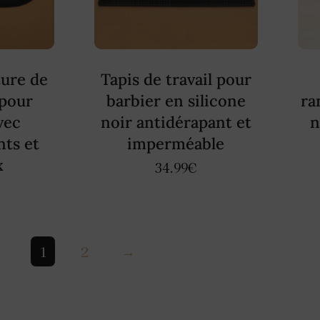
ture de
Tapis de travail pour
pour
barbier en silicone
ra
vec
noir antidérapant et
n
ts et
imperméable
x
34.99
€
1
2
→