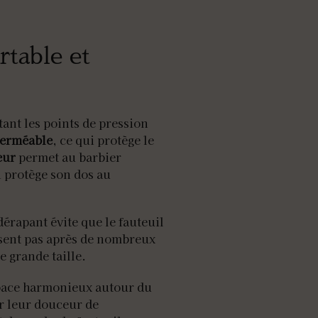
rtable et
tant les points de pression
perméable
, ce qui protège le
eur
permet au barbier
i protège son dos au
dérapant évite que le fauteuil
’usent pas après de nombreux
 grande taille.
pace harmonieux autour du
er leur douceur de