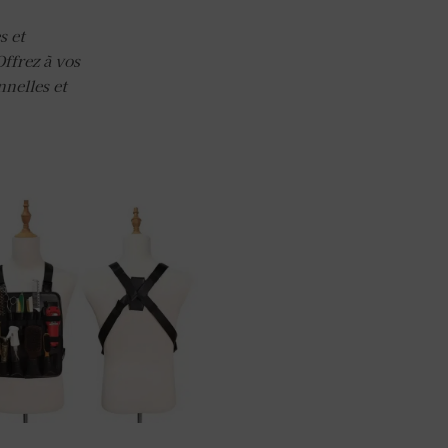
s et
Offrez à vos
nnelles et