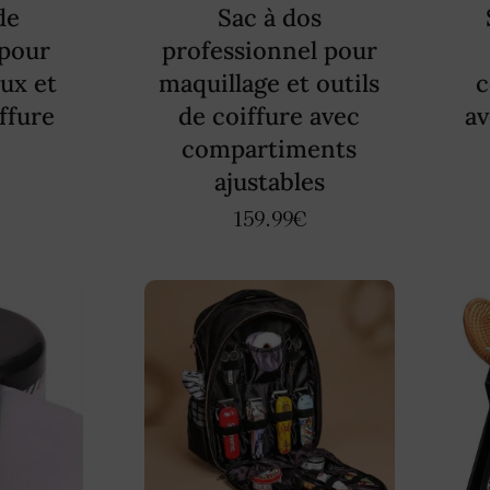
de
Sac à dos
pour
professionnel pour
ux et
maquillage et outils
c
iffure
de coiffure avec
a
compartiments
ajustables
159.99
€