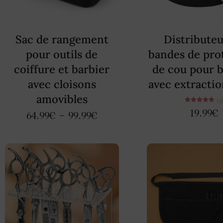
Sac de rangement
Distributeu
pour outils de
bandes de pro
coiffure et barbier
de cou pour b
avec cloisons
avec extractio
amovibles
(1
Note
19.99
€
64.99
€
–
99.99
€
5.00
sur 5