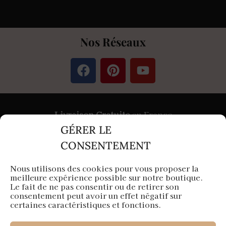
Nos Réseaux
Livraison Gratuite
en France
GÉRER LE
Paiement
Sécurisé
par Stripe &
PayPal
CONSENTEMENT
Nous utilisons des cookies pour vous proposer la
meilleure expérience possible sur notre boutique.
Aura Capillaire est une entreprise française
Le fait de ne pas consentir ou de retirer son
consentement peut avoir un effet négatif sur
Siège en Île-de-France
certaines caractéristiques et fonctions.