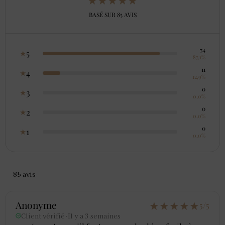
BASÉ SUR 85 AVIS
74
5
★
87,1%
11
4
★
12,9%
0
3
★
0,0%
0
2
★
0,0%
0
1
★
0,0%
85 avis
★
★
★
★
★
Anonyme
5/5
Client vérifié
·
Il y a 3 semaines