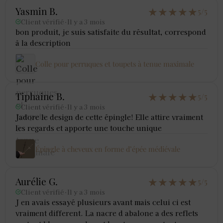
★
★
★
★
★
Yasmin B.
5/5
Client vérifié
·
Il y a 3 mois
bon produit, je suis satisfaite du résultat, correspond
à la description
Colle pour perruques et toupets à tenue maximale
★
★
★
★
★
Tiphaine B.
5/5
Client vérifié
·
Il y a 3 mois
Jadore le design de cette épingle! Elle attire vraiment
les regards et apporte une touche unique
Épingle à cheveux en forme d’épée médiévale
★
★
★
★
★
Aurélie G.
5/5
Client vérifié
·
Il y a 3 mois
J en avais essayé plusieurs avant mais celui ci est
vraiment different. La nacre d abalone a des reflets