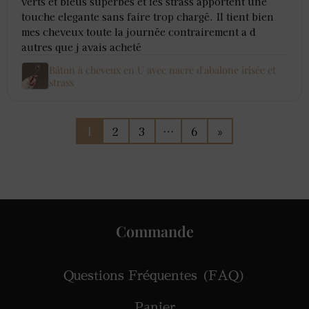
verts et bleus superbes et les strass apportent une
touche elegante sans faire trop chargé. Il tient bien
mes cheveux toute la journée contrairement a d
autres que j avais acheté
Bâton à cheveux en U avec nacre d'abalone irisée et
strass
1
2
3
…
6
»
Commande
Questions Fréquentes (FAQ)
Panier