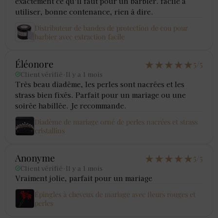
exactement ce qu'il faut pour un barbier. facile à
utiliser, bonne contenance, rien à dire.
Distributeur de bandes de protection de cou pour
barbier avec extraction facile
★
★
★
★
★
Éléonore
5/5
Client vérifié
·
Il y a 1 mois
Très beau diadème, les perles sont nacrées et les
strass bien fixés. Parfait pour un mariage ou une
soirée habillée. Je recommande.
Diadème de mariage orné de perles nacrées et strass
cristallins
★
★
★
★
★
Anonyme
5/5
Client vérifié
·
Il y a 1 mois
Vraiment jolie, parfait pour un mariage
Épingles à cheveux de mariage avec fleurs rouges et
perles