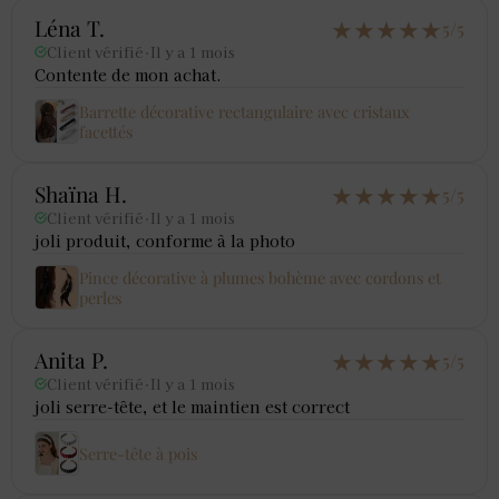
★
★
★
★
★
Léna T.
5/5
Client vérifié
·
Il y a 1 mois
Contente de mon achat.
Barrette décorative rectangulaire avec cristaux
facettés
★
★
★
★
★
Shaïna H.
5/5
Client vérifié
·
Il y a 1 mois
joli produit, conforme à la photo
Pince décorative à plumes bohème avec cordons et
perles
★
★
★
★
★
Anita P.
5/5
Client vérifié
·
Il y a 1 mois
joli serre-tête, et le maintien est correct
Serre-tête à pois