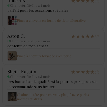
★
★
★
★
★
Anissa R.
5/5
Client vérifié
·
Il y a 2 mois
parfait pour les occasions spéciales
Pince à cheveux en forme de fleur décorative
★
★
★
★
★
Astou C.
5/5
Client vérifié
·
Il y a 2 mois
contente de mon achat !
Pince à cheveux torsadée avec perle
★
★
★
★
★
Sheila Kassim
5/5
Client vérifié
·
Il y a 3 mois
tres bon achat, la qualité est la pour le prix que c'est,
je recommande sans hesiter
Chaîne de tête pour cheveux plaqué avec perles
nacrées et strass