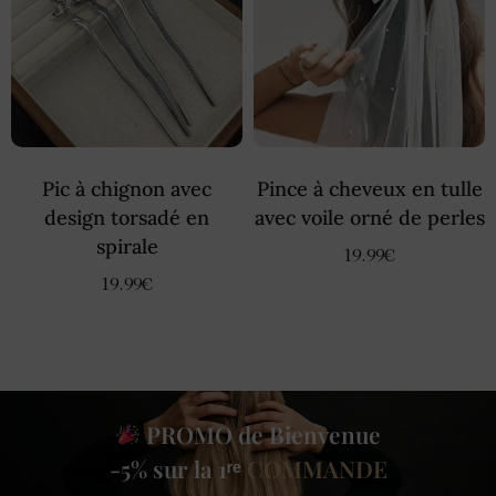
Pic à chignon avec
Pince à cheveux en tulle
design torsadé en
avec voile orné de perles
spirale
19.99
€
19.99
€
PROMO de Bienvenue
-5% sur la 1ʳᵉ
COMMANDE