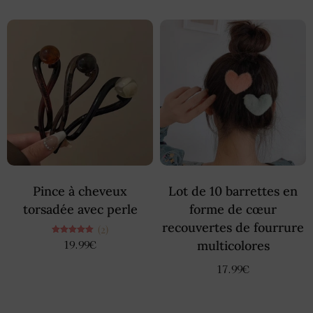
Pince à cheveux
Lot de 10 barrettes en
torsadée avec perle
forme de cœur
recouvertes de fourrure
(2)
Note
19.99
€
multicolores
5.00
sur 5
17.99
€