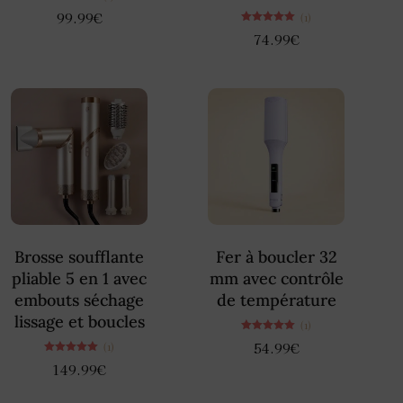
Note
99.99
€
(1)
5.00
sur 5
Note
74.99
€
5.00
sur 5
Brosse soufflante
Fer à boucler 32
pliable 5 en 1 avec
mm avec contrôle
embouts séchage
de température
lissage et boucles
(1)
Note
54.99
€
(1)
5.00
sur 5
Note
149.99
€
5.00
sur 5