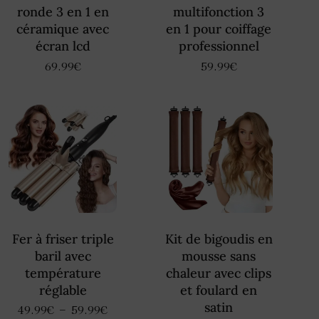
ronde 3 en 1 en
multifonction 3
céramique avec
en 1 pour coiffage
écran lcd
professionnel
69.99
€
59.99
€
Fer à friser triple
Kit de bigoudis en
baril avec
mousse sans
température
chaleur avec clips
réglable
et foulard en
satin
–
49.99
€
59.99
€