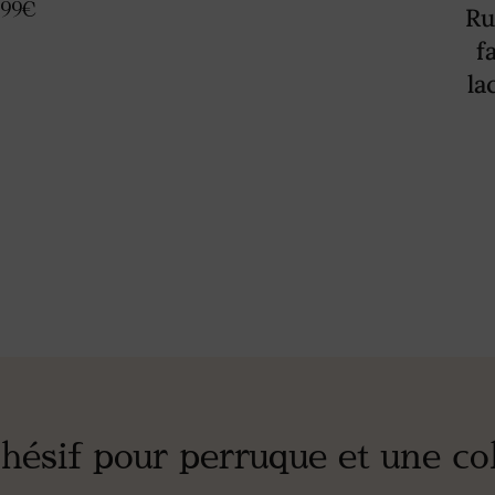
.99
€
Ru
f
la
hésif pour perruque et une col