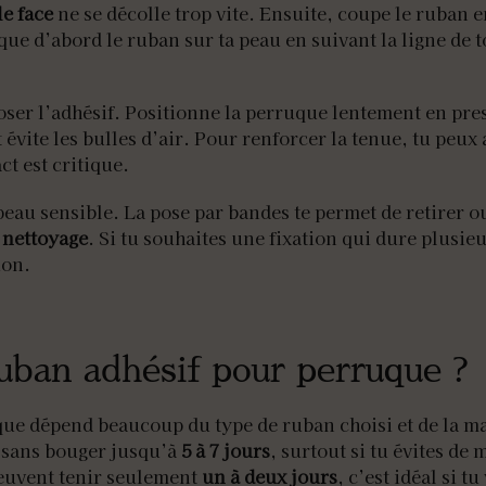
e face
ne se décolle trop vite. Ensuite, coupe le ruban e
que d’abord le ruban sur ta peau en suivant la ligne de 
poser l’adhésif. Positionne la perruque lentement en pre
t évite les bulles d’air. Pour renforcer la tenue, tu peux 
ct est critique.
 peau sensible. La pose par bandes te permet de retirer 
t nettoyage
. Si tu souhaites une fixation qui dure plusi
ion.
uban adhésif pour perruque ?
e dépend beaucoup du type de ruban choisi et de la mani
e sans bouger jusqu’à
5 à 7 jours
, surtout si tu évites de
uvent tenir seulement
un à deux jours
, c’est idéal si t