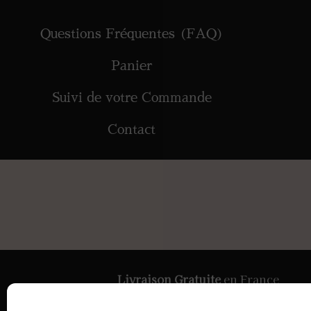
Questions Fréquentes (FAQ)
Panier
Suivi de votre Commande
Contact
Livraison Gratuite
en France
Paiement
Sécurisé
par Stripe &
PayPal