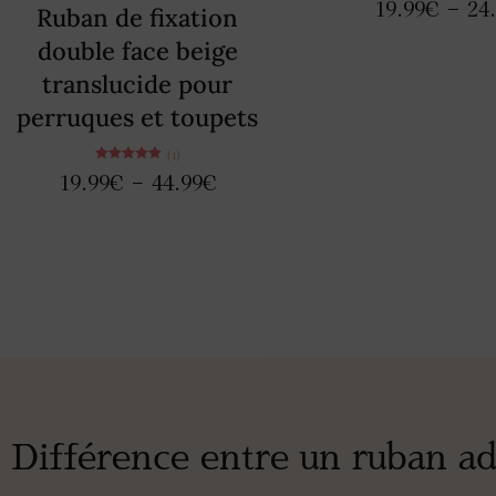
19.99
€
–
24
5.00
Ruban de fixation
sur 5
double face beige
translucide pour
perruques et toupets
(1)
Note
19.99
€
–
44.99
€
5.00
sur 5
Différence entre un ruban ad