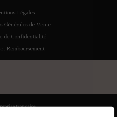
ntions Légales
ns Générales de Vente
ue de Confidentialité
 et Remboursement
reprise française
France