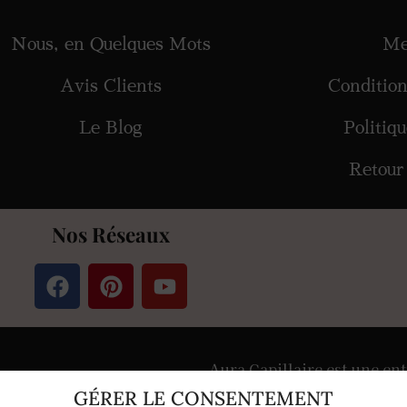
Nous, en Quelques Mots
Me
Avis Clients
Conditio
Le Blog
Politiq
Retour
Nos Réseaux
Aura Capillaire est une ent
Siège en Île-de-
GÉRER LE CONSENTEMENT