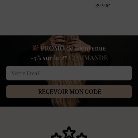
89.99
€
PROMO de Bienvenue
-5% sur la 1ʳᵉ
COMMANDE
RECEVOIR MON CODE