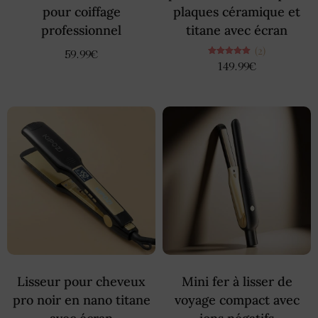
pour coiffage
plaques céramique et
professionnel
titane avec écran
(2)
59.99
€
Note
149.99
€
5.00
sur 5
Lisseur pour cheveux
Mini fer à lisser de
pro noir en nano titane
voyage compact avec