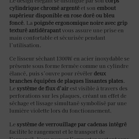
Le design élégant se distingue par son
corps
cylindrique chromé argenté
et son
embout
supérieur disponible en rose doré ou bleu
foncé
. La
poignée ergonomique noire avec grip
texturé antidérapant
vous assure une prise en
main confortable et sécurisée pendant
l’utilisation.
Ce lisseur séchant 1300W en acier inoxydable se
présente sous forme fermée comme un cylindre
élancé, puis s’ouvre pour révéler
deux
branches équipées de plaques lissantes plates
.
Le
système de flux d’air
est visible à travers des
perforations sur les plaques, créant un effet de
séchage et lissage simultané symbolisé par une
lumière violette lors du fonctionnement.
Le
système de verrouillage par cadenas intégré
facilite le rangement et le transport de
l’appareil. Vous pouvez l’emporter partout sans