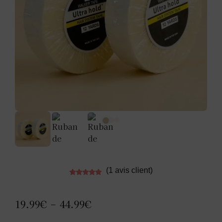
(
1
avis client)
Noté
1
5.00
sur 5
basé sur
notation
19.99
€
44.99
€
–
client