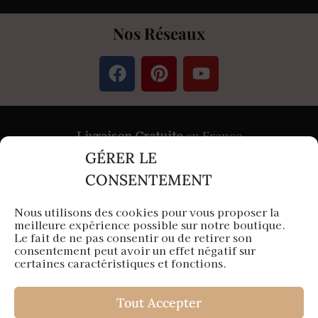
Nos Réseaux
Livraison Gratuite
en France
GÉRER LE
Paiement
Sécurisé
par Stripe &
PayPal
CONSENTEMENT
Nous utilisons des cookies pour vous proposer la
meilleure expérience possible sur notre boutique.
Aura Capillaire est une entreprise française
Le fait de ne pas consentir ou de retirer son
consentement peut avoir un effet négatif sur
Siège en Île-de-France
certaines caractéristiques et fonctions.
Tout Accepter