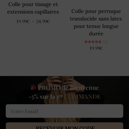
Colle pour tissage et
Colle pour perruque
extensions capillaires
translucide sans latex
19.99
€
–
24.99
€
pour tenue longue
durée
(2)
Note
19.99
€
5.00
sur 5
PROMO de Bienvenue
-5% sur la 1ʳᵉ
COMMANDE
RECEVOIR MON CODE