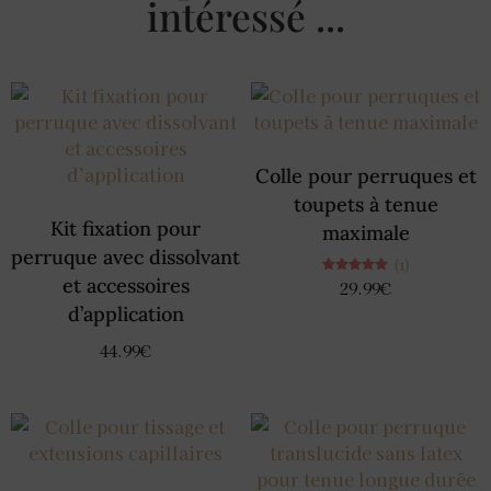
intéressé ...
Colle pour perruques et
toupets à tenue
Kit fixation pour
maximale
perruque avec dissolvant
(1)
et accessoires
Note
29.99
€
5.00
sur 5
d’application
44.99
€