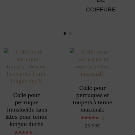
COIFFURE
Colle pour
Colle pour
perruques et
perruque
toupets à tenue
translucide sans
maximale
latex pour tenue
(1)
longue durée
Note
29.99
€
5.00
sur 5
(2)