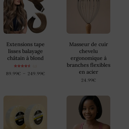
Extensions tape
Masseur de cuir
lisses balayage
chevelu
châtain à blond
ergonomique à
branches flexibles
(2)
en acier
Note
–
89.99
€
249.99
€
4.50
sur 5
24.99
€