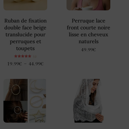
Ruban de fixation
Perruque lace
double face beige
front courte noire
translucide pour
lisse en cheveux
perruques et
naturels
toupets
49.99
€
(1)
Note
–
19.99
€
44.99
€
5.00
sur 5