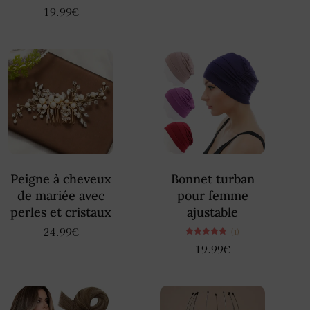
Note
19.99
€
5.00
sur 5
Peigne à cheveux
Bonnet turban
de mariée avec
pour femme
perles et cristaux
ajustable
24.99
€
(1)
Note
19.99
€
5.00
sur 5