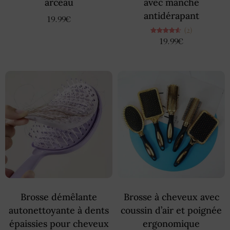
arceau
avec manche
antidérapant
19.99
€
(2)
Note
19.99
€
4.50
sur 5
Brosse démêlante
Brosse à cheveux avec
autonettoyante à dents
coussin d’air et poignée
épaissies pour cheveux
ergonomique