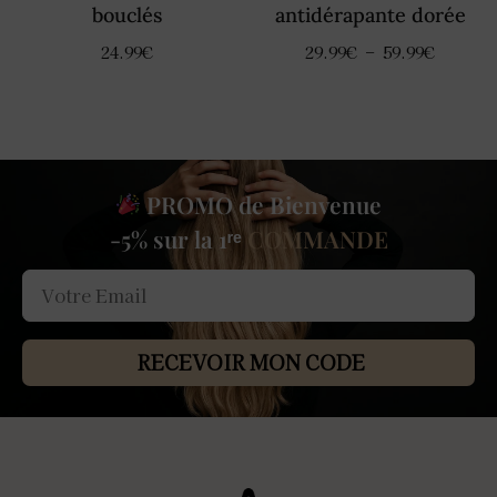
bouclés
antidérapante dorée
24.99
€
29.99
€
–
59.99
€
PROMO de Bienvenue
-5% sur la 1ʳᵉ
COMMANDE
RECEVOIR MON CODE