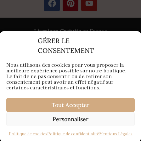
Livraison Gratuite
en France
GÉRER LE
Paiement
Sécurisé
par Stripe &
PayPal
CONSENTEMENT
Nous utilisons des cookies pour vous proposer la
meilleure expérience possible sur notre boutique.
Aura Capillaire est une entreprise française
Le fait de ne pas consentir ou de retirer son
consentement peut avoir un effet négatif sur
Siège en Île-de-France
certaines caractéristiques et fonctions.
Tout Accepter
Personnaliser
© 2022-2026 Tous droits réservés
Politique de cookies
Politique de confidentialité
Mentions Légales