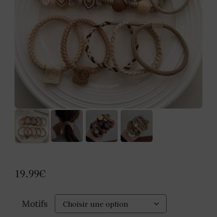
19.99
€
Motifs