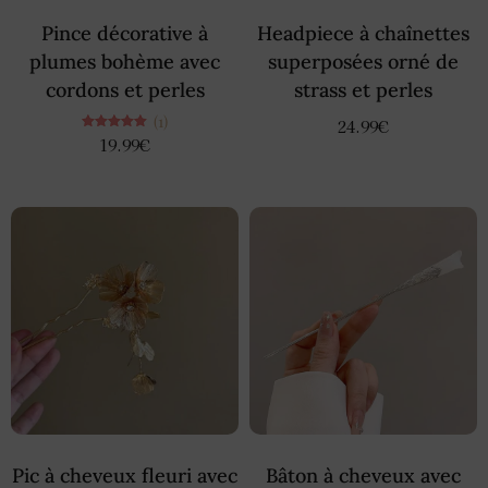
Pince décorative à
Headpiece à chaînettes
plumes bohème avec
superposées orné de
cordons et perles
strass et perles
(1)
24.99
€
Note
19.99
€
5.00
sur 5
Pic à cheveux fleuri avec
Bâton à cheveux avec