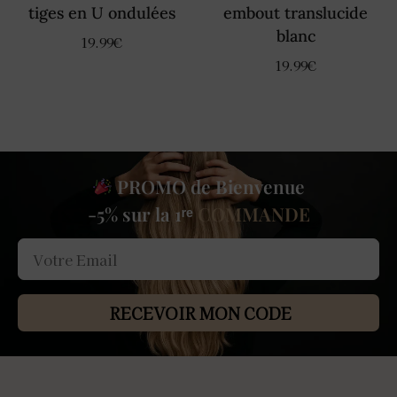
tiges en U ondulées
embout translucide
blanc
19.99
€
19.99
€
PROMO de Bienvenue
-5% sur la 1ʳᵉ
COMMANDE
RECEVOIR MON CODE