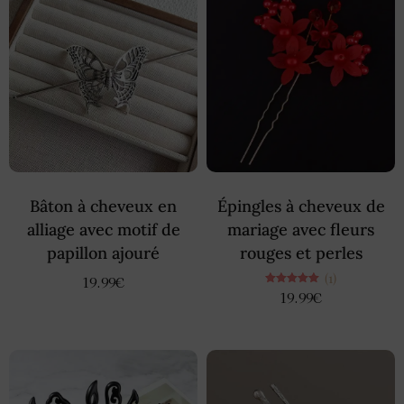
Bâton à cheveux en
Épingles à cheveux de
alliage avec motif de
mariage avec fleurs
papillon ajouré
rouges et perles
(1)
19.99
€
Note
19.99
€
5.00
sur 5