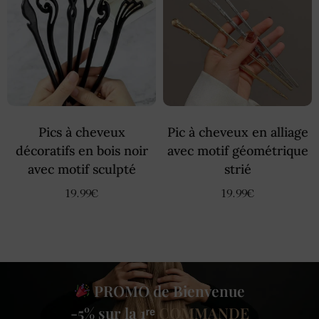
Pics à cheveux
Pic à cheveux en alliage
décoratifs en bois noir
avec motif géométrique
avec motif sculpté
strié
19.99
€
19.99
€
PROMO de Bienvenue
-5% sur la 1ʳᵉ
COMMANDE