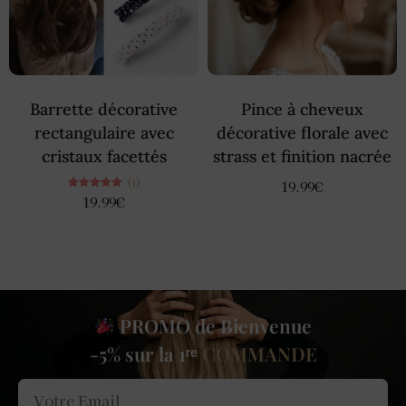
Barrette décorative
Pince à cheveux
rectangulaire avec
décorative florale avec
cristaux facettés
strass et finition nacrée
(1)
19.99
€
Note
19.99
€
5.00
sur 5
PROMO de Bienvenue
-5% sur la 1ʳᵉ
COMMANDE