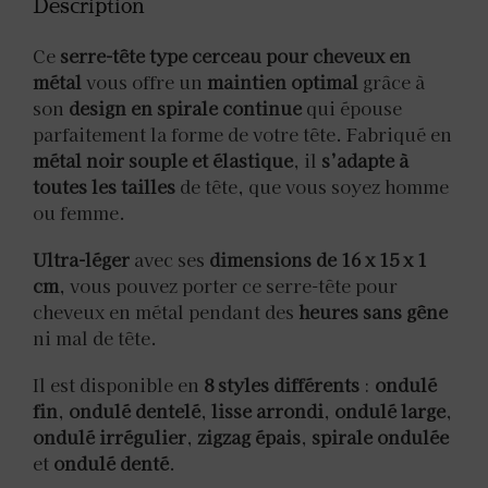
Description
Ce
serre-tête type cerceau pour cheveux en
métal
vous offre un
maintien optimal
grâce à
son
design en spirale continue
qui épouse
parfaitement la forme de votre tête. Fabriqué en
métal noir souple et élastique
, il
s’adapte à
toutes les tailles
de tête, que vous soyez homme
ou femme.
Ultra-léger
avec ses
dimensions de 16 x 15 x 1
cm
, vous pouvez porter ce serre-tête pour
cheveux en métal pendant des
heures sans gêne
ni mal de tête.
Il est disponible en
8 styles différents
:
ondulé
fin
,
ondulé dentelé
,
lisse arrondi
,
ondulé large
,
ondulé irrégulier
,
zigzag épais
,
spirale ondulée
et
ondulé denté
.