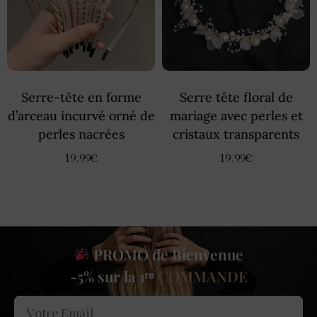
Serre-tête en forme
Serre tête floral de
d’arceau incurvé orné de
mariage avec perles et
perles nacrées
cristaux transparents
19.99
€
19.99
€
PROMO de Bienvenue
-5% sur la 1ʳᵉ
COMMANDE