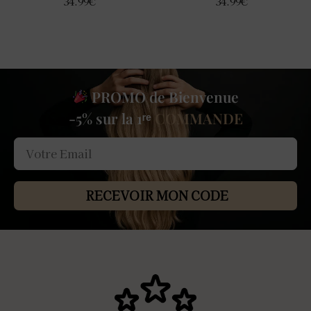
34.99
€
34.99
€
PROMO de Bienvenue
-5% sur la 1ʳᵉ
COMMANDE
RECEVOIR MON CODE