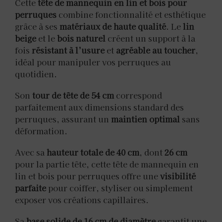
Cette
tête de mannequin en lin et bois pour
perruques
combine fonctionnalité et esthétique
grâce à ses
matériaux de haute qualité
. Le
lin
beige
et le
bois naturel
créent un support à la
fois
résistant à l’usure
et
agréable au toucher
,
idéal pour manipuler vos perruques au
quotidien.
Son
tour de tête de 54 cm
correspond
parfaitement aux dimensions standard des
perruques, assurant un
maintien optimal
sans
déformation.
Avec sa
hauteur totale de 40 cm
, dont
26 cm
pour la partie tête, cette tête de mannequin en
lin et bois pour perruques offre une
visibilité
parfaite
pour coiffer, styliser ou simplement
exposer vos créations capillaires.
Sa
base solide de 16 cm de diamètre
garantit une