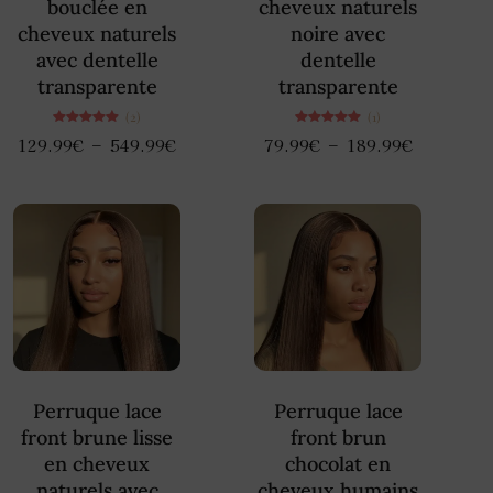
bouclée en
cheveux naturels
cheveux naturels
noire avec
avec dentelle
dentelle
transparente
transparente
(2)
(1)
Note
Note
–
–
129.99
€
549.99
€
79.99
€
189.99
€
5.00
5.00
sur 5
sur 5
Perruque lace
Perruque lace
front brune lisse
front brun
en cheveux
chocolat en
naturels avec
cheveux humains