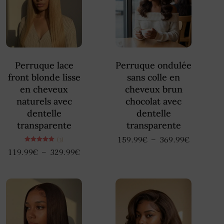
Perruque lace
Perruque ondulée
front blonde lisse
sans colle en
en cheveux
cheveux brun
naturels avec
chocolat avec
dentelle
dentelle
transparente
transparente
–
159.99
€
369.99
€
(3)
Note
–
119.99
€
329.99
€
5.00
sur 5