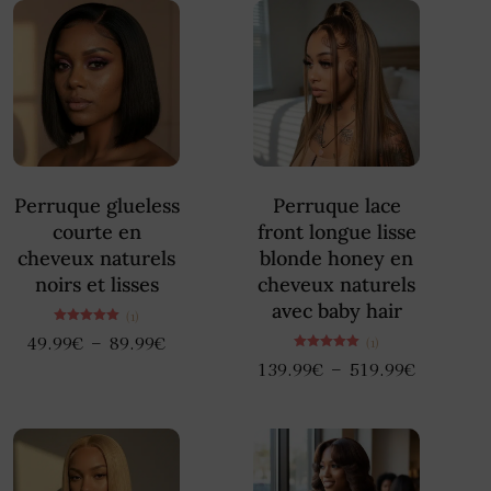
Perruque glueless
Perruque lace
courte en
front longue lisse
cheveux naturels
blonde honey en
noirs et lisses
cheveux naturels
avec baby hair
(1)
Note
–
49.99
€
89.99
€
(1)
5.00
sur 5
Note
–
139.99
€
519.99
€
5.00
sur 5