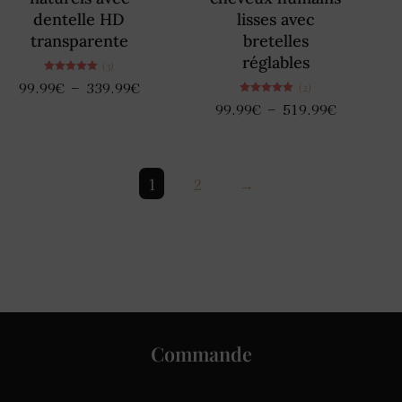
dentelle HD
lisses avec
transparente
bretelles
réglables
(3)
Note
–
99.99
€
339.99
€
(2)
5.00
sur 5
Note
–
99.99
€
519.99
€
5.00
sur 5
1
2
→
Commande