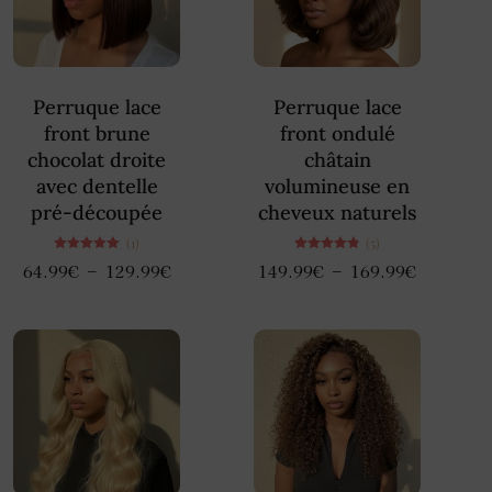
Perruque lace
Perruque lace
front brune
front ondulé
chocolat droite
châtain
avec dentelle
volumineuse en
pré-découpée
cheveux naturels
(1)
(5)
Note
Note
–
–
64.99
€
129.99
€
149.99
€
169.99
€
5.00
4.80
sur 5
sur 5