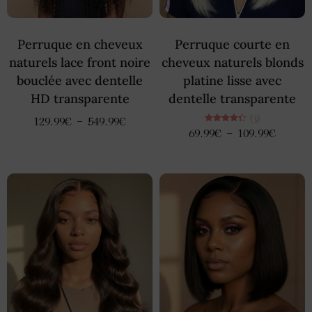
Perruque en cheveux
Perruque courte en
naturels lace front noire
cheveux naturels blonds
bouclée avec dentelle
platine lisse avec
HD transparente
dentelle transparente
(3)
129.99
€
–
549.99
€
Note
69.99
€
–
109.99
€
4.33
sur 5