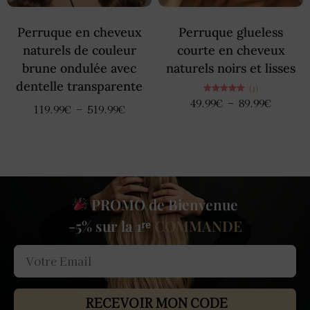
Perruque en cheveux
Perruque glueless
naturels de couleur
courte en cheveux
brune ondulée avec
naturels noirs et lisses
dentelle transparente
(1)
Note
49.99
€
–
89.99
€
119.99
€
–
519.99
€
5.00
sur 5
PROMO de Bienvenue
-5% sur la 1ʳᵉ
COMMANDE
RECEVOIR MON CODE