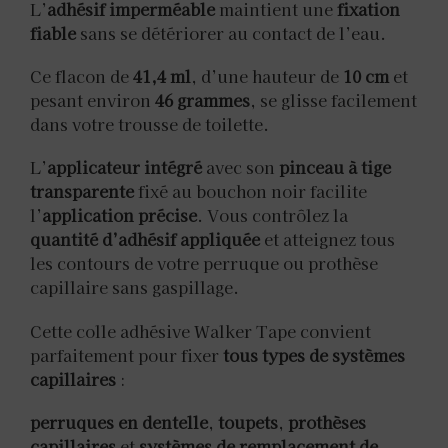
L’
adhésif imperméable
maintient une
fixation
fiable
sans se détériorer au contact de l’eau.
Ce flacon de
41,4 ml
, d’une hauteur de
10 cm
et
pesant environ
46 grammes
, se glisse facilement
dans votre trousse de toilette.
L’
applicateur intégré
avec son
pinceau à tige
transparente
fixé au bouchon noir facilite
l’
application précise
. Vous contrôlez la
quantité d’adhésif appliquée
et atteignez tous
les contours de votre perruque ou prothèse
capillaire sans gaspillage.
Cette colle adhésive Walker Tape convient
parfaitement pour fixer
tous types de systèmes
capillaires
:
perruques en dentelle
,
toupets
,
prothèses
capillaires
et
systèmes de remplacement de