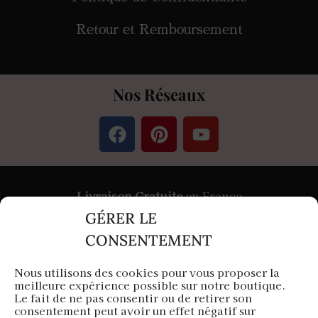
Retour et Remboursement
Nos Réseaux
Livraison Gratuite
en France
GÉRER LE
Paiement
Sécurisé
par Stripe &
PayPal
CONSENTEMENT
Nous utilisons des cookies pour vous proposer la
meilleure expérience possible sur notre boutique.
Aura Capillaire est une entreprise française
Le fait de ne pas consentir ou de retirer son
consentement peut avoir un effet négatif sur
Siège en Île-de-France