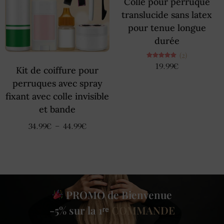
Colle pour perruque
translucide sans latex
pour tenue longue
durée
(2)
Note
19.99
€
Kit de coiffure pour
5.00
sur 5
perruques avec spray
fixant avec colle invisible
et bande
34.99
€
–
44.99
€
PROMO de Bienvenue
-5% sur la 1ʳᵉ
COMMANDE