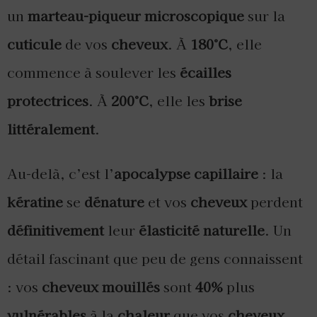
un
marteau-piqueur microscopique
sur la
cuticule
de vos
cheveux
. À
180°C
, elle
commence à soulever les
écailles
protectrices
. À
200°C
, elle les
brise
littéralement
.
Au-delà, c’est l’
apocalypse capillaire
: la
kératine
se
dénature
et vos
cheveux
perdent
définitivement
leur
élasticité naturelle
. Un
détail fascinant que peu de gens connaissent
: vos
cheveux mouillés
sont
40%
plus
vulnérables
à la
chaleur
que vos
cheveux