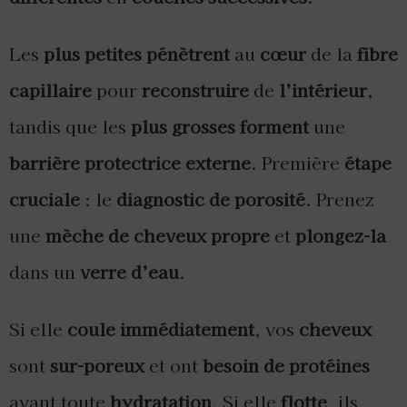
Les
plus petites
pénètrent
au
cœur
de la
fibre
capillaire
pour
reconstruire
de
l’intérieur
,
tandis que les
plus grosses
forment
une
barrière protectrice externe
. Première
étape
cruciale
: le
diagnostic de porosité
. Prenez
une
mèche de cheveux propre
et
plongez-la
dans un
verre d’eau
.
Si elle
coule immédiatement
, vos
cheveux
sont
sur-poreux
et ont
besoin de protéines
avant toute
hydratation
. Si elle
flotte
, ils