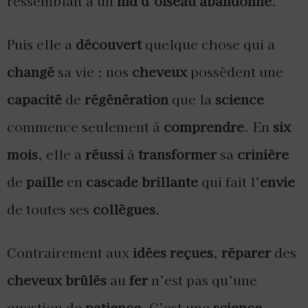
ressemblait à un
nid d’oiseau abandonné
.
Puis elle a
découvert
quelque chose qui a
changé
sa vie : nos
cheveux
possèdent une
capacité
de
régénération
que la
science
commence seulement à
comprendre
. En
six
mois
, elle a
réussi
à
transformer
sa
crinière
de
paille
en
cascade brillante
qui fait l’
envie
de toutes ses
collègues
.
Contrairement aux
idées reçues
,
réparer
des
cheveux brûlés
au
fer
n’est pas qu’une
question de
patience
. C’est une
science