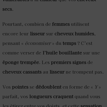
secs
.
Pourtant, combien de
femmes
utilisent
encore leur
lisseur
sur
cheveux humides
,
pensant «
économiser
» du
temps
? C’est
comme verser de
l’huile bouillante
sur une
éponge trempée
. Les
premiers signes
de
cheveux cassants
au
lisseur
ne trompent pas.
Vos
pointes
se
dédoublent
en forme de «
Y
»
parfait, vos
longueurs
craquent
quand vous
les étirez entre vos doigts, et cette
sensation