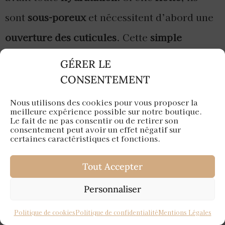
sont
sous-poreux
et nécessitent d’abord une
ouverture des cuticules
. Cette
simple
technique
vous
évite
des
mois de soins
GÉRER LE
inadaptés
.
CONSENTEMENT
Nous utilisons des cookies pour vous proposer la
Pour les
cheveux sur-poreux
(
90%
des
cas
meilleure expérience possible sur notre boutique.
Le fait de ne pas consentir ou de retirer son
après
lissage intensif
), commencez par un
consentement peut avoir un effet négatif sur
certaines caractéristiques et fonctions.
protocole protéiné révolutionnaire
.
Tout Accepter
Mélangez
un
œuf entier
avec une
cuillère à
soupe d’huile de coco liquéfiée
et
trois
Personnaliser
gouttes
d’
huile essentielle de romarin
.
Politique de cookies
Politique de confidentialité
Mentions Légales