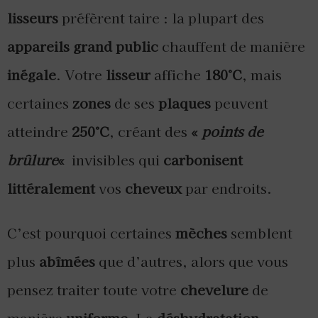
lisseurs
préfèrent taire : la plupart des
appareils grand public
chauffent de manière
inégale
. Votre
lisseur
affiche
180°C
, mais
certaines
zones
de ses
plaques
peuvent
atteindre
250°C
, créant des
«
points de
brûlure
«
invisibles qui
carbonisent
littéralement
vos
cheveux
par endroits.
C’est pourquoi certaines
mèches
semblent
plus
abîmées
que d’autres, alors que vous
pensez traiter toute votre
chevelure
de
manière
uniforme
. La
déshydratation