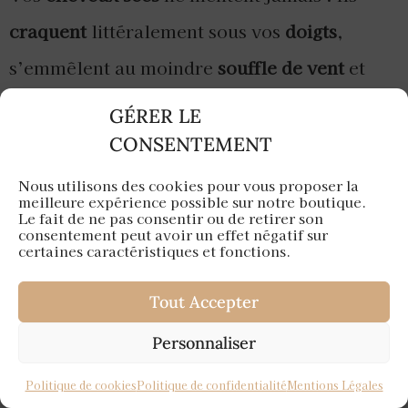
craquent
littéralement sous vos
doigts
,
s’emmêlent au moindre
souffle de vent
et
ressemblent parfois à de la
paille
après une
GÉRER LE
sécheresse estivale
.
CONSENTEMENT
Nous utilisons des cookies pour vous proposer la
Cette
détresse capillaire
réclame une
meilleure expérience possible sur notre boutique.
Le fait de ne pas consentir ou de retirer son
approche
spécifique
qui va bien au-delà du
consentement peut avoir un effet négatif sur
certaines caractéristiques et fonctions.
simple «
appliquer une huile
«
et espérer que
Tout Accepter
ça
marche
. Pour les
cheveux secs classiques
,
l’
huile d’argan
règne en
maître incontesté
.
Personnaliser
Sa
composition unique
en
acides gras
Politique de cookies
Politique de confidentialité
Mentions Légales