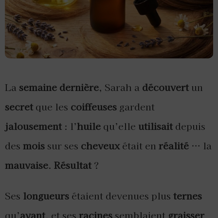
La
semaine
dernière
, Sarah a
découvert
un
secret
que les
coiffeuses
gardent
jalousement
: l’
huile
qu’elle
utilisait
depuis
des
mois
sur ses
cheveux
était en
réalité
… la
mauvaise
.
Résultat
?
Ses
longueurs
étaient devenues plus
ternes
qu’
avant
, et ses
racines
semblaient
graisser