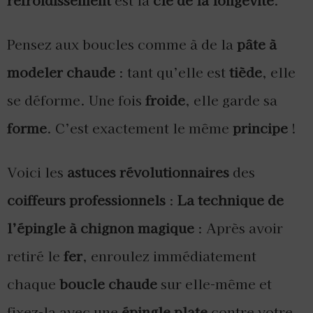
Pensez aux boucles comme à de la
pâte à
modeler chaude
: tant qu’elle est
tiède
, elle
se déforme. Une fois
froide
, elle garde sa
forme
. C’est exactement le même
principe
!
Voici les
astuces révolutionnaires
des
coiffeurs professionnels
:
La technique de
l’épingle à chignon magique
: Après avoir
retiré le
fer
, enroulez immédiatement
chaque
boucle chaude
sur elle-même et
fixez-la avec une
épingle plate
contre votre