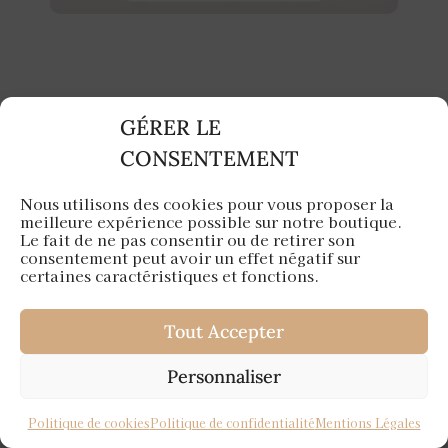
GÉRER LE
CONSENTEMENT
Choisir le Bon Outil :
Nous utilisons des cookies pour vous proposer la
Comparatif des Meilleurs
meilleure expérience possible sur notre boutique.
Le fait de ne pas consentir ou de retirer son
Fers à Boucler pour
consentement peut avoir un effet négatif sur
certaines caractéristiques et fonctions.
Débutants
Tout Accepter
Personnaliser
Imaginez-vous dans un magasin
Politique de cookies
Politique de confidentialité
Mentions Légales
d’
électroménager
face à un mur de
fers à