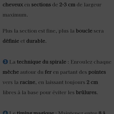
cheveux
en
sections
de
2-3 cm
de largeur
maximum.
Plus la section est fine, plus la
boucle
sera
définie
et
durable
.
La
technique du spirale
: Enroulez chaque
mèche
autour du
fer
en partant des
pointes
vers la
racine
, en laissant toujours
2 cm
libres à la base pour éviter les
brûlures
.
Le
timing magique
: Maintenez entre
8 à