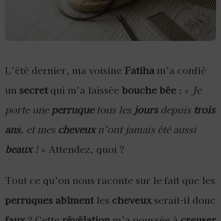
L’été dernier, ma voisine
Fatiha
m’a confié
un
secret
qui m’a laissée
bouche bée
: «
Je
porte une
perruque
tous les
jours
depuis
trois
ans
, et mes
cheveux
n’ont jamais été aussi
beaux
!
» Attendez, quoi ?
Tout ce qu’on nous raconte sur le fait que les
perruques
abîment
les
cheveux
serait-il donc
faux
? Cette
révélation
m’a poussée à
creuser