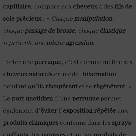
capillaire
, compare nos
cheveux
à des
fils de
soie précieux
: «
Chaque
manipulation
,
chaque
passage de brosse
, chaque
élastique
représente une
micro-agression
.
Porter une
perruque
, c’est comme mettre ses
cheveux naturels
en mode ‘
hibernation
‘
pendant qu’ils
récupèrent
et se
régénèrent
. »
Le
port quotidien
d’une
perruque
permet
également d’
éviter
l’
exposition répétée
aux
produits chimiques
contenus dans les
sprays
coiffants
, les
mousses
et autres
produits de