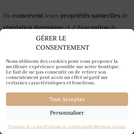
Ils
conservent
leurs
propriétés naturelles
de
régulation thermique
et d’
évacuation
de
GÉRER LE
l’
humidité
. À l’
inverse
, les
cheveux
CONSENTEMENT
asiatiques décolorés puis recolorés
perdent
Nous utilisons des cookies pour vous proposer la
une grande partie de ces
capacités
meilleure expérience possible sur notre boutique.
Le fait de ne pas consentir ou de retirer son
protectrices
. Pour les
budgets plus serrés
,
consentement peut avoir un effet négatif sur
certaines caractéristiques et fonctions.
les
fibres synthétiques de nouvelle
génération
constituent une
excellente
Tout Accepter
alternative
.
Personnaliser
Politique de cookies
Politique de confidentialité
Mentions Légales
Les
technologies japonaises Kanekalon et