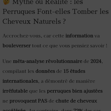
Mythe ou Réalité : les
Perruques Font-elles Tomber les
Cheveux Naturels ?
Accrochez-vous, car cette
information
va
bouleverser
tout ce que vous pensiez savoir !
Une
méta-analyse révolutionnaire
de
2024
,
compilant les
données
de
15 études
internationales
, a démontré de manière
irréfutable
que les
perruques bien ajustées
ne
provoquent PAS
de
chute de cheveux
accélérée
. Au contraire, dans
72%
des cas