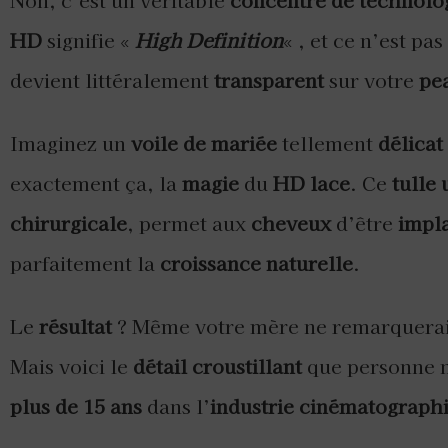
Non, c’est un véritable
concentré de technolog
HD
signifie «
High Definition
« , et ce n’est pa
devient littéralement
transparent
sur votre
pe
Imaginez un
voile de mariée
tellement
délicat
exactement ça, la
magie
du
HD lace
. Ce
tulle 
chirurgicale
, permet aux
cheveux
d’être
impla
parfaitement la
croissance naturelle
.
Le
résultat
? Même votre mère ne remarquerai
Mais voici le
détail croustillant
que personne ne
plus de 15 ans
dans l’
industrie cinématograph