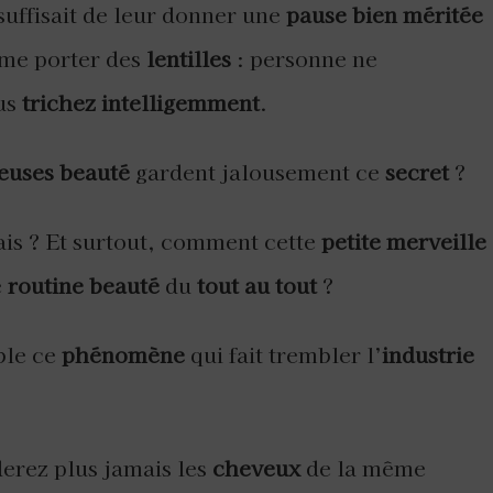
 suffisait de leur donner une
pause bien méritée
mme porter des
lentilles
: personne ne
ous
trichez intelligemment
.
euses beauté
gardent jalousement ce
secret
?
is ? Et surtout, comment cette
petite merveille
e
routine beauté
du
tout au tout
?
le ce
phénomène
qui fait trembler l’
industrie
derez plus jamais les
cheveux
de la même