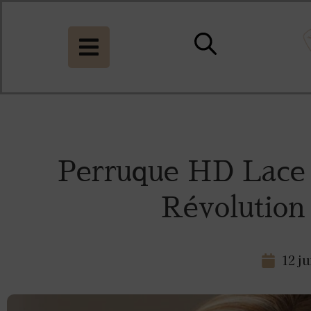
Perruque HD Lace 
Révolutio
12 ju