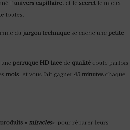
nné l’
univers capillaire
, et le
secret
le mieux
e toutes.
comme du
jargon technique
se cache une
petite
, une
perruque HD lace
de
qualité
coûte parfois
des
mois
, et vous fait gagner
45 minutes
chaque
produits «
miracles
«
pour réparer leurs