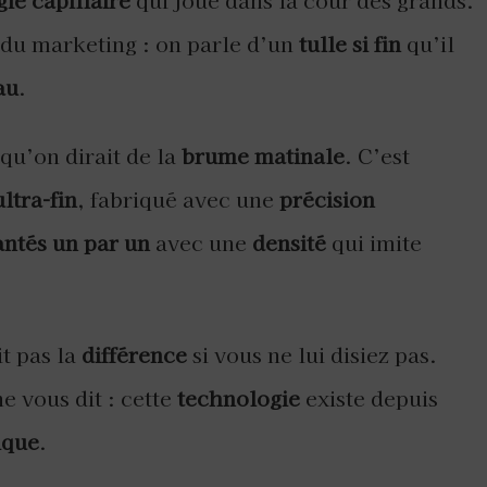
ie capillaire
qui joue dans la cour des grands.
s du marketing : on parle d’un
tulle si fin
qu’il
au
.
qu’on dirait de la
brume matinale
. C’est
ultra-fin
, fabriqué avec une
précision
ntés un par un
avec une
densité
qui imite
t pas la
différence
si vous ne lui disiez pas.
 vous dit : cette
technologie
existe depuis
ique
.