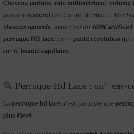
Cheveux parfaits
,
raie millimétrique
,
volume 
avoué son
secret
en éclatant de
rire
: «
Ma chér
cheveux naturels
, mais c’est du
100% artificiel
perruque HD lace
, cette
petite révolution
qui 
sur la
beauté capillaire
.
Perruque Hd Lace : qu’est-ce
La
perruque hd lace
n’est pas juste une
perru
plus élevé
.