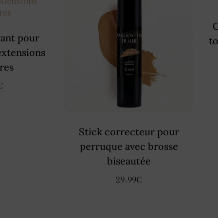
C
vant pour
t
extensions
ires
€
Stick correcteur pour
perruque avec brosse
biseautée
29.99
€