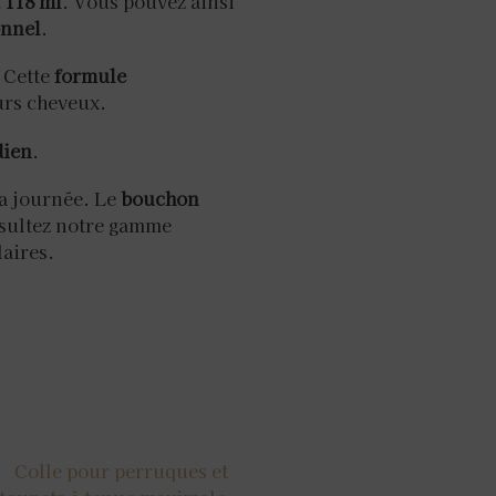
t 118 ml
. Vous pouvez ainsi
onnel
.
. Cette
formule
eurs cheveux.
dien
.
la journée. Le
bouchon
nsultez notre gamme
laires.