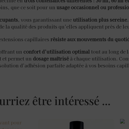
 décline en
trois contenances différentes : 30 ml, 60 ml e
oins, que ce soit pour un
usage occasionnel ou professi
ccupants
, vous garantissant une
utilisation plus sereine
de la qualité des produits qu’elles appliquent près de l
extensions capillaires
résiste aux mouvements du quoti
offrant un
confort d’utilisation optimal
tout au long de 
it et permet un
dosage maîtrisé
à chaque utilisation. Co
solution d’adhésion parfaite adaptée à vos besoins capil
rriez être intéressé ...