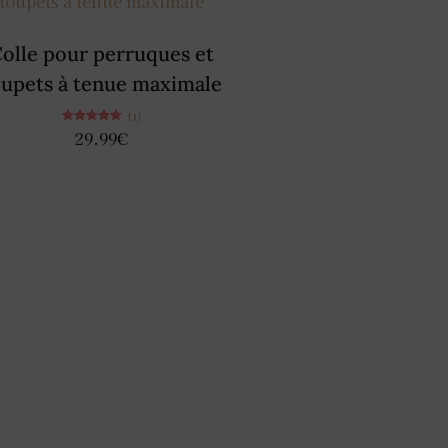
olle pour perruques et
oupets à tenue maximale
(1)
Note
29.99
€
5.00
sur 5