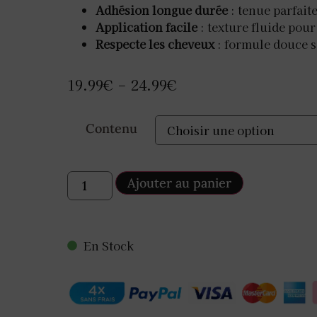
Adhésion longue durée
: tenue parfait
Application facile
: texture fluide pour
Respecte les cheveux
: formule douce 
19.99
€
24.99
€
–
Contenu
Ajouter au panier
En Stock