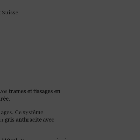
t Suisse
 vos
trames et tissages en
urée
.
illages. Ce système
on
gris anthracite avec