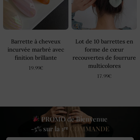
Barrette à cheveux
Lot de 10 barrettes en
incurvée marbré avec
forme de cœur
finition brillante
recouvertes de fourrure
multicolores
19.99
€
17.99
€
PROMO de Bienvenue
-5% sur la 1ʳᵉ
COMMANDE