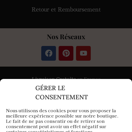
Retour et Remboursement
Nos Réseaux
Livraison Gratuite
en France
GÉRER LE
Paiement
Sécurisé
par Stripe &
PayPal
CONSENTEMENT
Nous utilisons des cookies pour vous proposer la
meilleure expérience possible sur notre boutique.
Aura Capillaire est une entreprise française
Le fait de ne pas consentir ou de retirer son
consentement peut avoir un effet négatif sur
Siège en Île-de-France
certaines caractéristiques et fonctions.