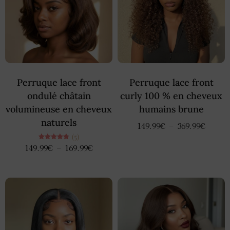
Perruque lace front
Perruque lace front
ondulé châtain
curly 100 % en cheveux
volumineuse en cheveux
humains brune
naturels
149.99
€
–
369.99
€
(5)
Note
149.99
€
–
169.99
€
4.80
sur 5