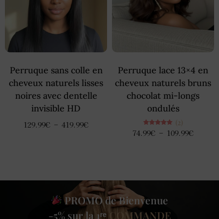
Perruque sans colle en
Perruque lace 13×4 en
cheveux naturels lisses
cheveux naturels bruns
noires avec dentelle
chocolat mi-longs
invisible HD
ondulés
(2)
129.99
€
–
419.99
€
Note
74.99
€
–
109.99
€
5.00
sur 5
PROMO de Bienvenue
-5% sur la 1ʳᵉ
COMMANDE