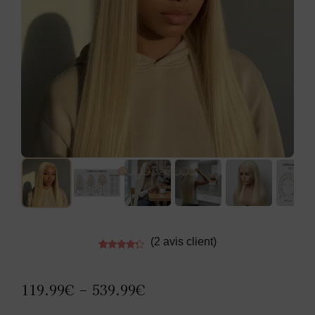
(
2
avis client)
Noté
2
4.00
sur
5 basé
sur
119.99
€
539.99
€
–
notations
client