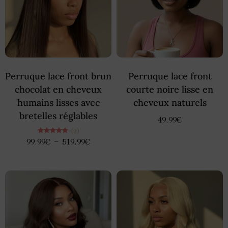
Perruque lace front brun
Perruque lace front
chocolat en cheveux
courte noire lisse en
humains lisses avec
cheveux naturels
bretelles réglables
49.99
€
(2)
Note
99.99
€
–
519.99
€
5.00
sur 5