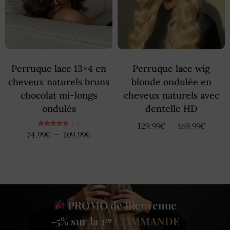
Perruque lace 13×4 en
Perruque lace wig
cheveux naturels bruns
blonde ondulée en
chocolat mi-longs
cheveux naturels avec
ondulés
dentelle HD
(2)
129.99
€
–
469.99
€
Note
74.99
€
–
109.99
€
5.00
sur 5
PROMO de Bienvenue
-5% sur la 1ʳᵉ
COMMANDE