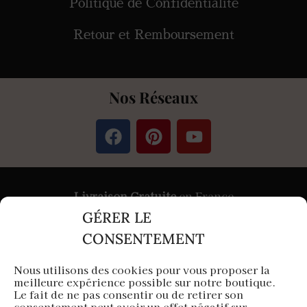
Politique de Confidentialité
Retour et Remboursement
Nos Réseaux
Livraison Gratuite
en France
GÉRER LE
Paiement
Sécurisé
par Stripe &
PayPal
CONSENTEMENT
Nous utilisons des cookies pour vous proposer la
meilleure expérience possible sur notre boutique.
Aura Capillaire est une entreprise française
Le fait de ne pas consentir ou de retirer son
consentement peut avoir un effet négatif sur